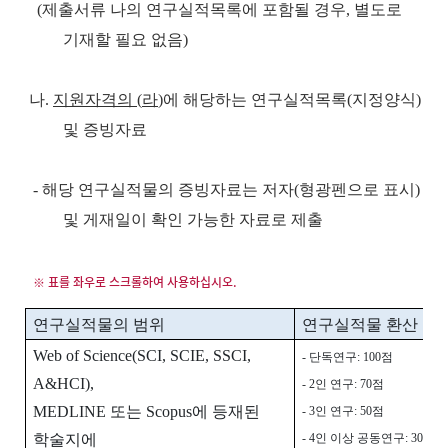
(
제출서류 나의 연구실적목록에 포함될 경우
,
별도로
기재할 필요 없음
)
나
.
지원자격의
(
라
)
에 해당하는 연구실적목록
(
지정양식
)
및 증빙자료
-
해당 연구실적물의 증빙자료는 저자
(
형광펜으로 표시
)
및 게재일이 확인 가능한 자료로
제출
연구실적물의 범위
연구실적물 환산 점
Web of Science(SCI, SCIE, SSCI,
-
단독연구
: 100
점
A&HCI),
- 2
인 연구
: 70
점
MEDLINE
또는
Scopus
에 등재된
- 3
인 연구
: 50
점
학술지에
- 4
인 이상 공동연구
: 30
점