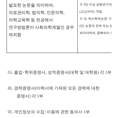
※
3
인 이상 공동연구의 제
1
발표한 논문을 의미하며
,
(
교신저자
): 70
점
의료관리학
,
법의학
,
인문의학
,
※
석
,
박사학위논문
: 100
점
의학교육학 등 전공에서
(
단
,
논문의 전부 또는 일부
연구방법론이 사회의학계열인 경우
되어야하며
,
중복되어 인정
제외함
다
.
졸업
･
학위증명서
,
성적증명서
(
대학 및 대학원
)
각
1
부
라
.
경력증명서
(
이력서에 기재된 모든 경력에 대한
증명서
)
각
1
부
마
.
개인정보의 수집
･
이용에 관한 동의서
1
부