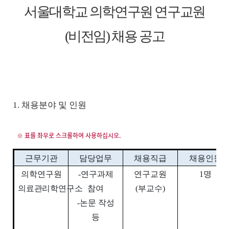
서울대학교 의학연구원 연구교원
(
비전임
)
채용 공고
1. 채용분야 및 인원
근무기관
담당업무
채용직급
채용인원
의학연구원
-
연구과제
연구교원
1
명
의료관리학
연구소
참여
(
부교수
)
-
논문 작성
등