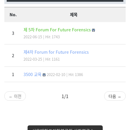
No.
제목
제 5차 Forum For Future Forensics
3
2022-06-15 | Hit 1743
제4차 Forum for Future Forensics
2
2022-03-25 | Hit 1161
1
3500 교육
2022-02-10 | Hit 1386
1/1
← 이전
다음 →