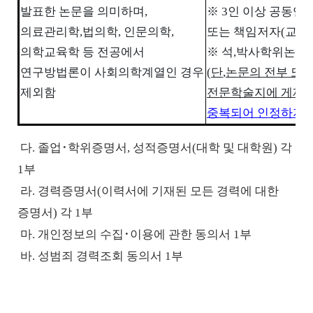
발표한 논문을 의미하며
,
※
3
인 이상 공동연
의료관리학
,
법의학
,
인문의학
,
또는 책임저자
(
교신
의학교육학 등 전공에서
※
석
,
박사학위논문
:
연구방법론이 사회의학계열인 경우
(
단
,
논문의 전부 또
제외함
전문학술지에 게재
중복되어 인정하지 
다
.
졸업
･
학위증명서
,
성적증명서
(
대학 및 대학원
)
각
1
부
라
.
경력증명서
(
이력서에 기재된 모든 경력에 대한
증명서
)
각
1
부
마
.
개인정보의 수집
･
이용에 관한 동의서
1
부
바
.
성범죄 경력조회 동의서
1
부