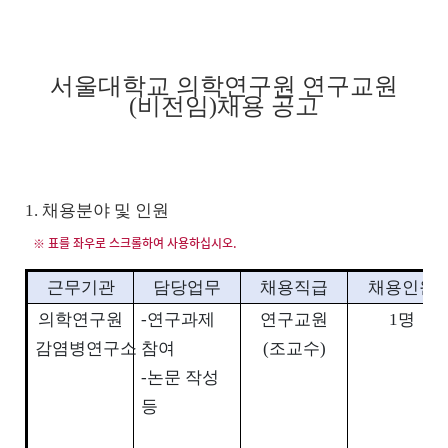
서울대학교 의학연구원 연구교원
(
비전임
)
채용 공고
1. 채용분야 및 인원
근무기관
담당업무
채용직급
채용인원
의학연구원
-
연구과제
연구교원
1
명
감염병연구소
참여
(
조교수
)
-
논문 작성
등