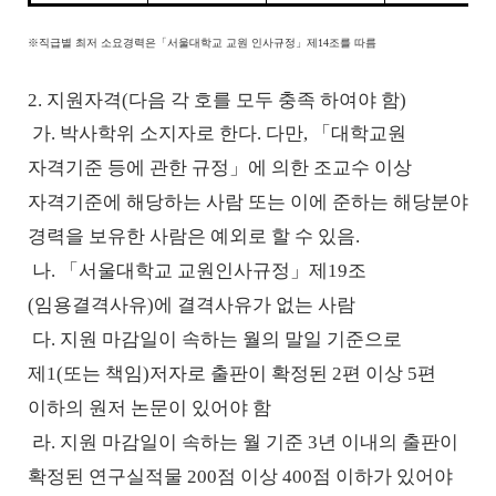
※
직급별 최저 소요경력은
「
서울대학교 교원 인사규정
」
제
14
조를 따름
2. 지원자격
(
다음 각 호를 모두 충족 하여야 함
)
가
.
박사학위 소지자로 한다
.
다만
,
「
대학교원
자격기준 등에 관한 규정
」
에 의한 조교수 이상
자격기준에 해당하는 사람 또는 이에 준하는 해당분야
경력을 보유한 사람은 예외로 할 수 있음
.
나
.
「
서울대학교 교원인사규정
」
제
19
조
(
임용결격사유
)
에 결격사유가 없는 사람
다
.
지원 마감일이 속하는 월의 말일 기준으로
제
1(
또는 책임
)
저자로 출판이 확정된
2
편 이상
5
편
이하의 원저 논문이 있어야 함
라
.
지원 마감일이 속하는 월 기준
3
년 이내의 출판이
확정된 연구실적물
200
점 이상
400
점 이하가 있어야