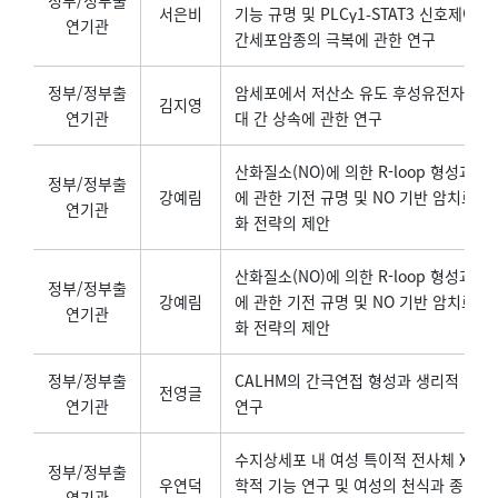
정부/정부출
서은비
기능 규명 및 PLCγ1-STAT3 신호제어를
연기관
간세포암종의 극복에 관한 연구
정부/정부출
암세포에서 저산소 유도 후성유전자 수정
김지영
연기관
대 간 상속에 관한 연구
산화질소(NO)에 의한 R-loop 형성과 
정부/정부출
강예림
에 관한 기전 규명 및 NO 기반 암치료 효
연기관
화 전략의 제안
산화질소(NO)에 의한 R-loop 형성과 
정부/정부출
강예림
에 관한 기전 규명 및 NO 기반 암치료 효
연기관
화 전략의 제안
정부/정부출
CALHM의 간극연접 형성과 생리적 기능
전영글
연기관
연구
수지상세포 내 여성 특이적 전사체 Xist
정부/정부출
우연덕
학적 기능 연구 및 여성의 천식과 종양 
연기관