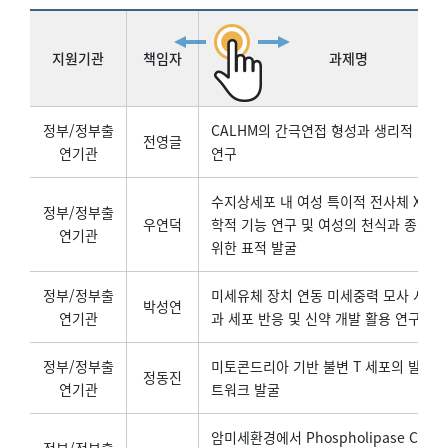
지원기관
책임자
과제명
정부/정부출
CALHM의 간극연접 형성과 생리적 기능
전영글
연기관
연구
수지상세포 내 여성 특이적 전사체 Xist
정부/정부출
우연덕
학적 기능 연구 및 여성의 천식과 종양 
연기관
위한 표적 발굴
정부/정부출
미세유체 장치 연동 미세중력 모사 시스
박성연
연기관
과 세포 반응 및 신약 개발 활용 연구
정부/정부출
미토콘드리아 기반 불변 T 세포의 발달 
정동진
연기관
트워크 발굴
암미세환경에서 Phospholipase Cγ1