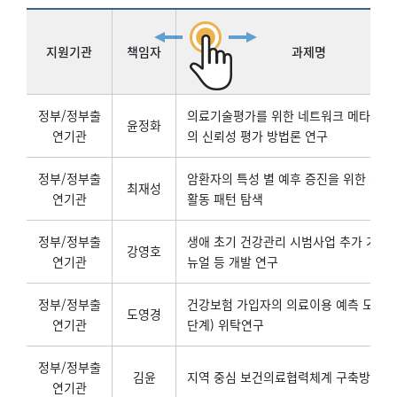
지원기관
책임자
과제명
정부/정부출
의료기술평가를 위한 네트워크 메타분석
윤정화
연기관
의 신뢰성 평가 방법론 연구
정부/정부출
암환자의 특성 별 예후 증진을 위한 최적
최재성
연기관
활동 패턴 탐색
정부/정부출
생애 초기 건강관리 시범사업 추가 기본
강영호
연기관
뉴얼 등 개발 연구
정부/정부출
건강보험 가입자의 의료이용 예측 모형 개
도영경
연기관
단계) 위탁연구
정부/정부출
김윤
지역 중심 보건의료협력체계 구축방안 
연기관